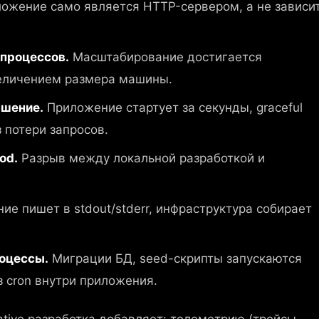
ожение само является HTTP-сервером, а не зависи
процессов.
Масштабирование достигается
величением размера машины.
ршение.
Приложение стартует за секунды, graceful
 потери запросов.
od.
Разрыв между локальной разработкой и
е пишет в stdout/stderr, инфраструктура собирает
оцессы.
Миграции БД, seed-скрипты запускаются
з cron внутри приложения.
ative разработка добавляет: телеметрию (трейсы,