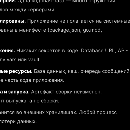
ерсий.
Одна кодовая база — много окружений.
йлов между серверами.
олированы.
Приложение не полагается на системны
ваны в манифесте (package.json, go.mod,
жения.
Никаких секретов в коде. Database URL, API-
v vars или vault.
мые ресурсы.
База данных, кеш, очередь сообщений
не часть кода приложения.
а и запуска.
Артефакт сборки неизменен.
т выпуска, а не сборки.
нится во внешних хранилищах. Любой процесс
потери данных.