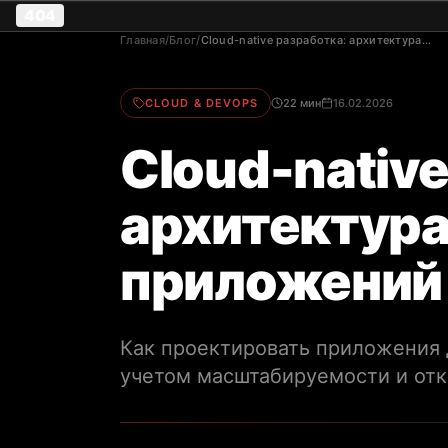
404
Главная
/
Блог
/
Cloud-native разработка: архитектура
современных приложений
CLOUD & DEVOPS
22 мин
16.02.2026
Cloud-native
архитектур
приложений
Как проектировать приложения 
учетом масштабируемости и отк