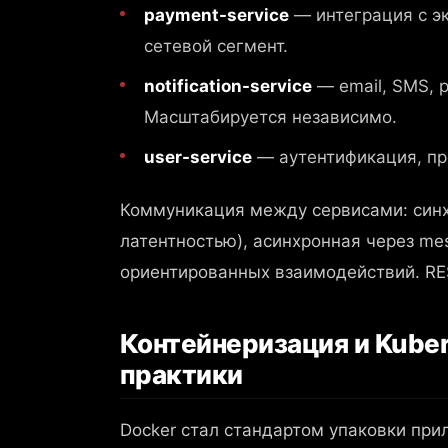
payment-service
— интеграция с эк
сетевой сегмент.
notification-service
— email, SMS, p
Масштабируется независимо.
user-service
— аутентификация, про
Коммуникация между сервисами: синх
латентностью), асинхронная через mes
ориентированных взаимодействий. RE
Контейнеризация и Kube
практики
Docker стал стандартом упаковки при