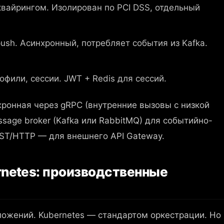
вайрингом. Изолирован по PCI DSS, отдельный
ush. Асинхронный, потребляет события из Kafka.
фили, сессии. JWT + Redis для сессий.
ронная через gRPC (внутренние вызовы с низкой
sage broker (Kafka или RabbitMQ) для событийно-
ST/HTTP — для внешнего API Gateway.
rnetes: производственные
ложений. Kubernetes — стандартом оркестрации. Но