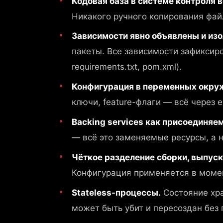
Кодовая база в системе контроля в
Никакого ручного копирования фа
Зависимости явно объявлены и из
пакеты. Все зависимости зафиксиро
requirements.txt, pom.xml).
Конфигурация в переменных окру
ключи, feature-флаги — всё через en
Backing services как присоединяе
— всё это заменяемые ресурсы, а 
Чёткое разделение сборки, выпуск
Конфигурация применяется в момен
Stateless-процессы.
Состояние хра
может быть убит и пересоздан без 