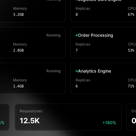
Memory
Replicas
CPU
3.2GB
8
67%
Order Processing
Running
Memory
Replicas
CPU
2.8GB
7
53%
Analytics Engine
Running
Memory
Replicas
CPU
1.4GB
6
71%
Requests/sec
Er
12.5K
0
5%
+180%