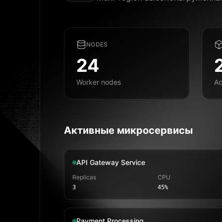
NODES
24
Worker nodes
Ac
Активные микросервисы
API Gateway Service
Replicas
CPU
3
45%
Payment Processing