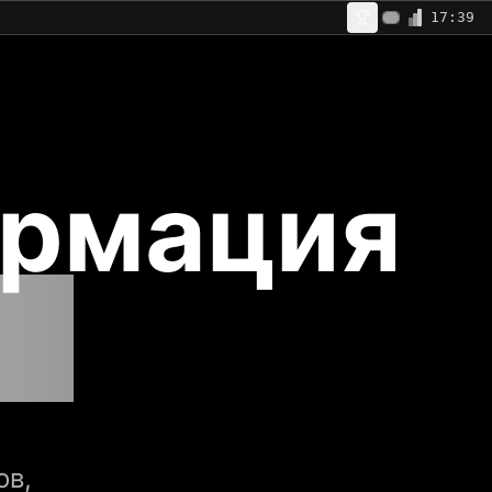
17:39
ормация
ит
ов,