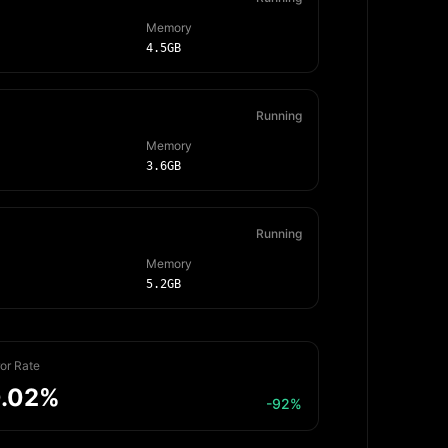
Memory
4.5GB
Running
Memory
3.6GB
Running
Memory
5.2GB
ror Rate
.02%
-92%