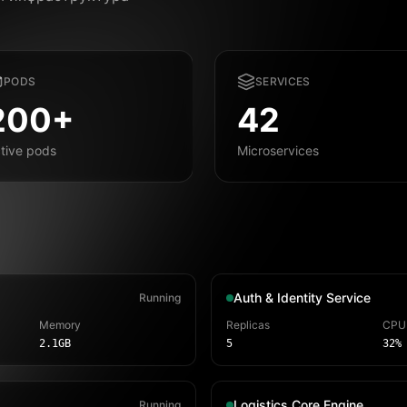
PODS
SERVICES
200+
42
tive pods
Microservices
Auth & Identity Service
Running
Memory
Replicas
CPU
2.1GB
5
32%
Logistics Core Engine
Running