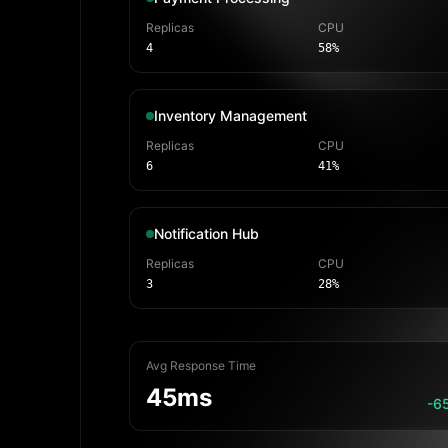
Replicas
CPU
4
58%
Inventory Management
Replicas
CPU
6
41%
Notification Hub
Replicas
CPU
3
28%
Avg Response Time
45ms
-6