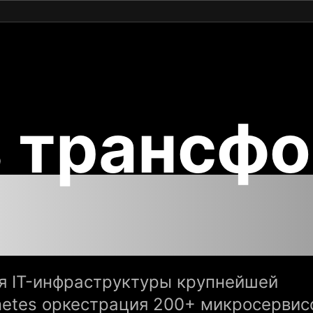
 трансф
ики Магн
я IT-инфраструктуры крупнейшей
netes оркестрация 200+ микросервис