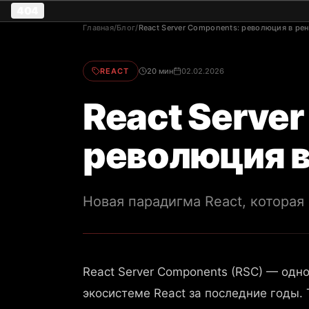
404
Главная
/
Блог
/
React Server Components: революция в ре
REACT
20 мин
02.02.2026
React Serve
революция в
Новая парадигма React, которая
React Server Components (RSC) — одн
экосистеме React за последние годы.