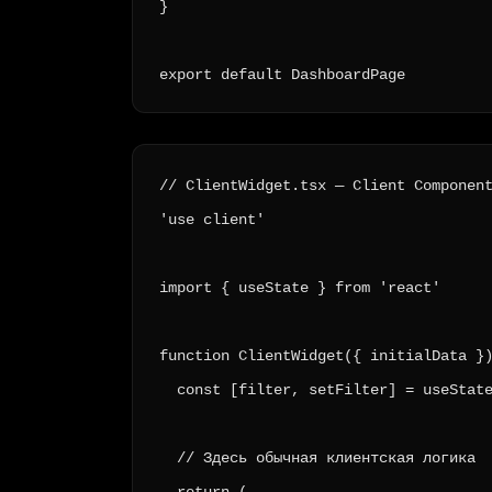
}

export default DashboardPage
// ClientWidget.tsx — Client Component
'use client'

import { useState } from 'react'

function ClientWidget({ initialData })
  const [filter, setFilter] = useState
  // Здесь обычная клиентская логика

  return (
