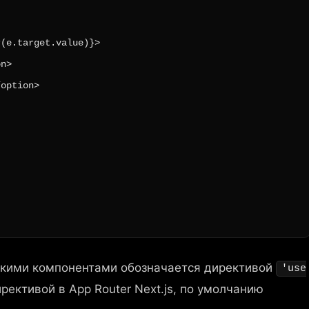
(e.target.value)}>

n>

option>

скими компонентами обозначается директивой
'use
ирективой в App Router Next.js, по умолчанию