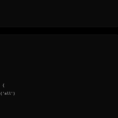


 {

('all')
