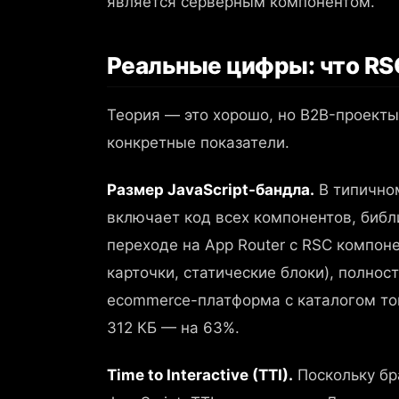
является серверным компонентом.
Реальные цифры: что RS
Теория — это хорошо, но B2B-проект
конкретные показатели.
Размер JavaScript-бандла.
В типичном
включает код всех компонентов, библ
переходе на App Router с RSC компон
карточки, статические блоки), полнос
ecommerce-платформа с каталогом то
312 КБ — на 63%.
Time to Interactive (TTI).
Поскольку бр