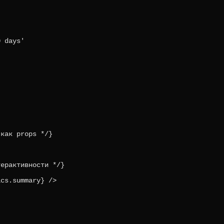
 days'

как props */}

ерактивности */}

cs.summary} />
