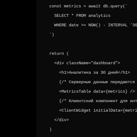
  const metrics = await db.query(`

    SELECT * FROM analytics 

    WHERE date >= NOW() - INTERVAL '30
  `)

  return (

    <div className="dashboard">

      <h1>Аналитика за 30 дней</h1>

      {/* Серверные данные передаются 
      <MetricsTable data={metrics} />

      {/* Клиентский компонент для инт
      <ClientWidget initialData={metri
    </div>

  )
