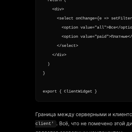
    <div>

      <select onChange={e => setFilter
        <option value="all">Все</optio
        <option value="paid">Платные</
      </select>

    </div>

  )

}

export { ClientWidget }
Граница между серверными и клиент
. Всё, что не помечено этой д
client'