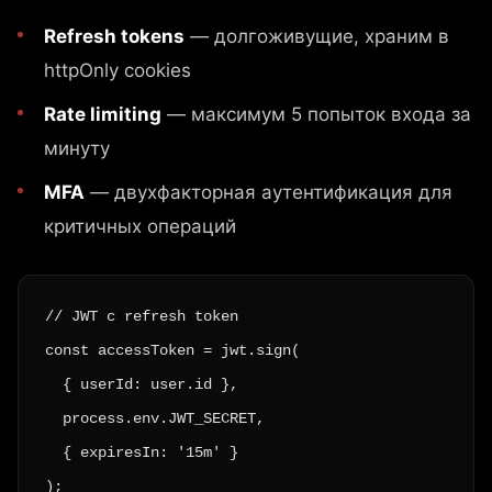
Refresh tokens
— долгоживущие, храним в
httpOnly cookies
Rate limiting
— максимум 5 попыток входа за
минуту
MFA
— двухфакторная аутентификация для
критичных операций
// JWT с refresh token

const accessToken = jwt.sign(

  { userId: user.id },

  process.env.JWT_SECRET,

  { expiresIn: '15m' }

);
