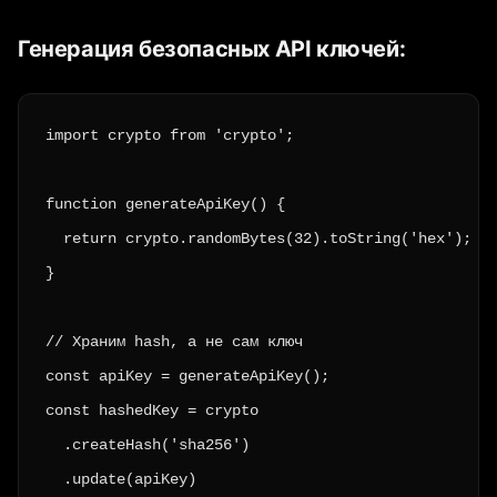
Генерация безопасных API ключей:
import crypto from 'crypto';

function generateApiKey() {

  return crypto.randomBytes(32).toString('hex');

}

// Храним hash, а не сам ключ

const apiKey = generateApiKey();

const hashedKey = crypto

  .createHash('sha256')

  .update(apiKey)
