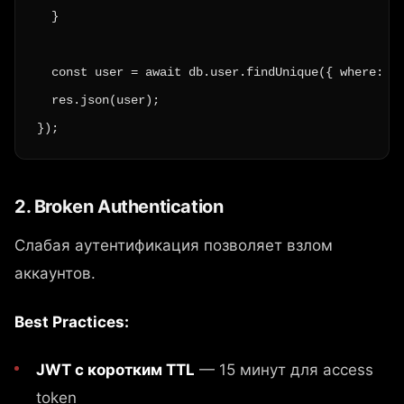
  }

  const user = await db.user.findUnique({ where: { 
  res.json(user);

});
2. Broken Authentication
Слабая аутентификация позволяет взлом
аккаунтов.
Best Practices:
JWT с коротким TTL
— 15 минут для access
token