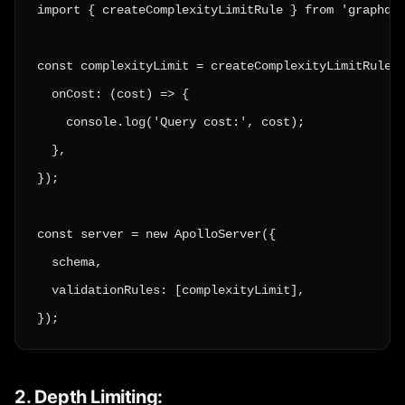
import { createComplexityLimitRule } from 'graphql-
const complexityLimit = createComplexityLimitRule(1
  onCost: (cost) => {

    console.log('Query cost:', cost);

  },

});

const server = new ApolloServer({

  schema,

  validationRules: [complexityLimit],

});
2. Depth Limiting: