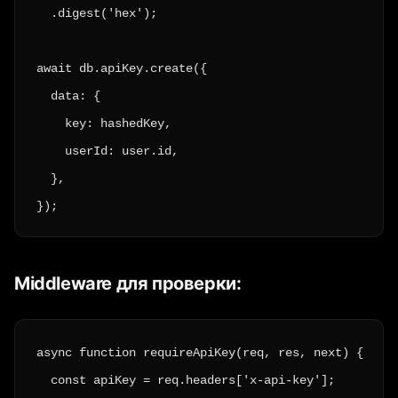
  .digest('hex');

await db.apiKey.create({

  data: {

    key: hashedKey,

    userId: user.id,

  },

});
Middleware для проверки:
async function requireApiKey(req, res, next) {

  const apiKey = req.headers['x-api-key'];
