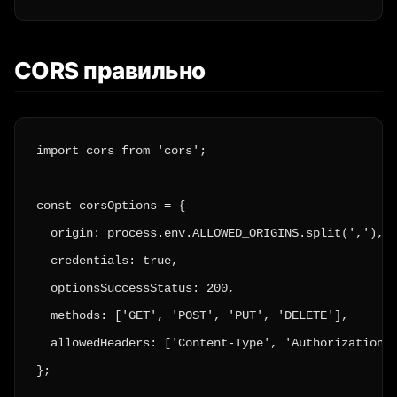
CORS правильно
import cors from 'cors';

const corsOptions = {

  origin: process.env.ALLOWED_ORIGINS.split(','),

  credentials: true,

  optionsSuccessStatus: 200,

  methods: ['GET', 'POST', 'PUT', 'DELETE'],

  allowedHeaders: ['Content-Type', 'Authorization']
};
