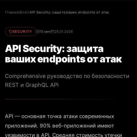
Главная
/
Блог
/
API Security: защита ваших endpoints от атак
SECURITY
15 мин
28.01.2026
API Security: защита
ваших endpoints от атак
Comprehensive руководство по безопасности
REST и GraphQL API
API — основная точка атаки современных
приложений. 90% веб-приложений имеют
уязвимости в API. Средняя стоимость утечки