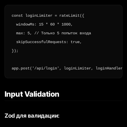
const loginLimiter = rateLimit({

  windowMs: 15 * 60 * 1000,

  max: 5, // Только 5 попыток входа

  skipSuccessfulRequests: true,

});

app.post('/api/login', loginLimiter, loginHandler)
Input Validation
Zod для валидации: