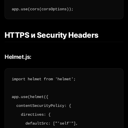
app.use(cors(corsOptions));
HTTPS и Security Headers
Helmet.js:
import helmet from 'helmet';

app.use(helmet({

  contentSecurityPolicy: {

    directives: {

      defaultSrc: ["'self'"],
