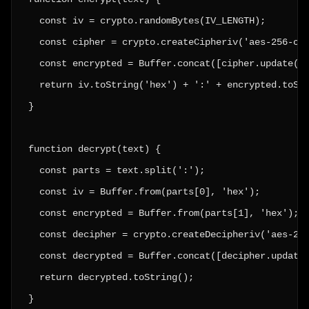
  const iv = crypto.randomBytes(IV_LENGTH);

  const cipher = crypto.createCipheriv('aes-256-cbc
  const encrypted = Buffer.concat([cipher.update(te
  return iv.toString('hex') + ':' + encrypted.toStr
}

function decrypt(text) {

  const parts = text.split(':');

  const iv = Buffer.from(parts[0], 'hex');

  const encrypted = Buffer.from(parts[1], 'hex');

  const decipher = crypto.createDecipheriv('aes-256
  const decrypted = Buffer.concat([decipher.update(
  return decrypted.toString();

}