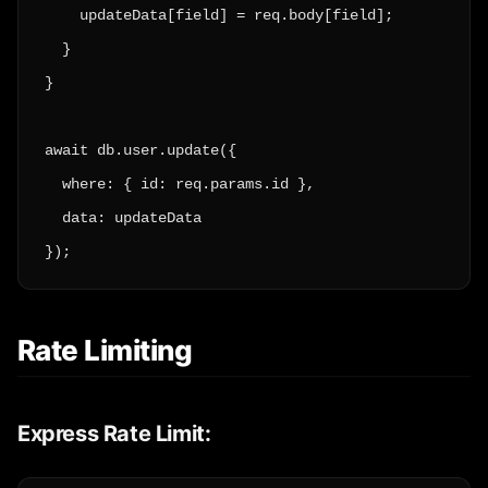
    updateData[field] = req.body[field];

  }

}

await db.user.update({

  where: { id: req.params.id },

  data: updateData

});
Rate Limiting
Express Rate Limit: