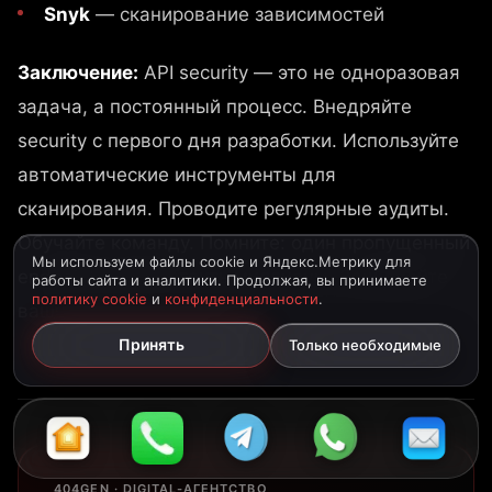
Snyk
— сканирование зависимостей
Заключение:
API security — это не одноразовая
задача, а постоянный процесс. Внедряйте
security с первого дня разработки. Используйте
автоматические инструменты для
сканирования. Проводите регулярные аудиты.
Обучайте команду. Помните: один пропущенный
Мы используем файлы cookie и Яндекс.Метрику для
endpoint может стоить миллионы. Защищайте
работы сайта и аналитики. Продолжая, вы принимаете
политику cookie
и
конфиденциальности
.
ваши API как крепость.
Принять
Только необходимые
404GEN · DIGITAL-АГЕНТСТВО