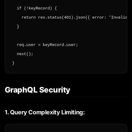
  if (!keyRecord) {

    return res.status(401).json({ error: 'Invalid A
  }

  req.user = keyRecord.user;

  next();

}
GraphQL Security
1. Query Complexity Limiting: