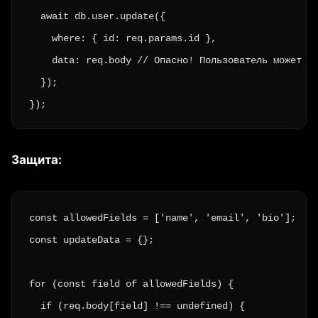
  await db.user.update({

    where: { id: req.params.id },

    data: req.body // Опасно! Пользователь может ус
  });

});
Защита:
const allowedFields = ['name', 'email', 'bio'];

const updateData = {};

for (const field of allowedFields) {

  if (req.body[field] !== undefined) {
