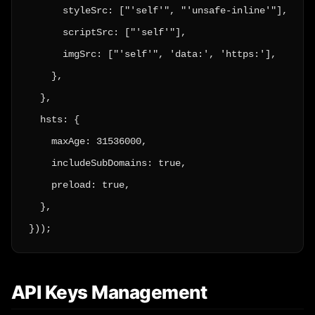
      styleSrc: ["'self'", "'unsafe-inline'"],

      scriptSrc: ["'self'"],

      imgSrc: ["'self'", 'data:', 'https:'],

    },

  },

  hsts: {

    maxAge: 31536000,

    includeSubDomains: true,

    preload: true,

  },

}));
API Keys Management