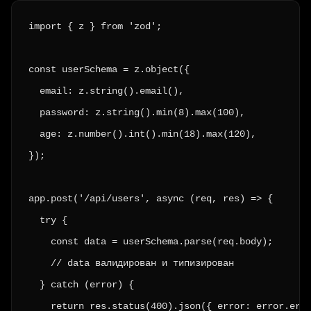
import { z } from 'zod';

const userSchema = z.object({

  email: z.string().email(),

  password: z.string().min(8).max(100),

  age: z.number().int().min(18).max(120),

});

app.post('/api/users', async (req, res) => {

  try {

    const data = userSchema.parse(req.body);

    // data валидирован и типизирован

  } catch (error) {

    return res.status(400).json({ error: error.erro