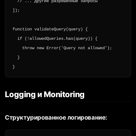
  // ... другие разрешенные запросы

]);

function validateQuery(query) {

  if (!allowedQueries.has(query)) {

    throw new Error('Query not allowed');

  }

}
Logging и Monitoring
Структурированное логирование: