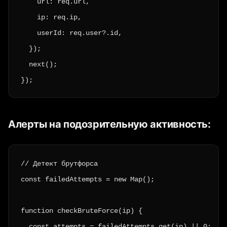
    url: req.url,

    ip: req.ip,

    userId: req.user?.id,

  });

  next();

});
Алерты на подозрительную активность:
// Детект брутфорса

const failedAttempts = new Map();

function checkBruteForce(ip) {

  const attempts = failedAttempts.get(ip) || 0;
