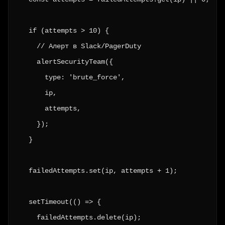
  if (attempts > 10) {

    // Алерт в Slack/PagerDuty

    alertSecurityTeam({

      type: 'brute_force',

      ip,

      attempts,

    });

  }

  failedAttempts.set(ip, attempts + 1);

  setTimeout(() => {

    failedAttempts.delete(ip);
