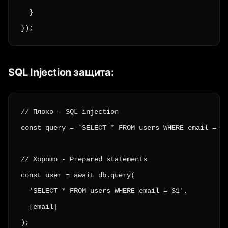
  }

});
SQL Injection защита:
// Плохо - SQL injection

const query = `SELECT * FROM users WHERE email = '$
// Хорошо - Prepared statements

const user = await db.query(

  'SELECT * FROM users WHERE email = $1',

  [email]

);