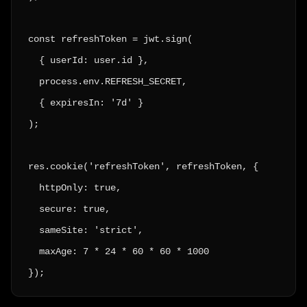
const refreshToken = jwt.sign(

  { userId: user.id },

  process.env.REFRESH_SECRET,

  { expiresIn: '7d' }

);

res.cookie('refreshToken', refreshToken, {

  httpOnly: true,

  secure: true,

  sameSite: 'strict',

  maxAge: 7 * 24 * 60 * 60 * 1000

});