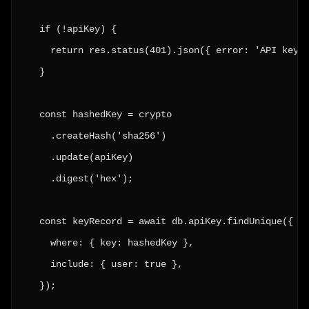
  if (!apiKey) {

    return res.status(401).json({ error: 'API key r
  }

  const hashedKey = crypto

    .createHash('sha256')

    .update(apiKey)

    .digest('hex');

  const keyRecord = await db.apiKey.findUnique({

    where: { key: hashedKey },

    include: { user: true },

  });
