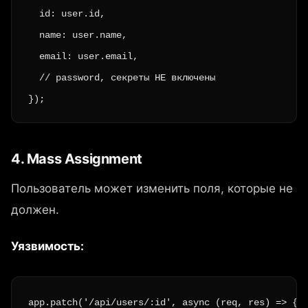
  id: user.id,

  name: user.name,

  email: user.email,

  // password, секреты НЕ включены

});
4. Mass Assignment
Пользователь может изменить поля, которые не
должен.
Уязвимость:
app.patch('/api/users/:id', async (req, res) => {
