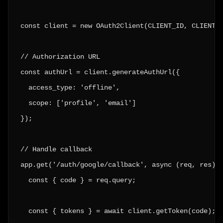
const client = new OAuth2Client(CLIENT_ID, CLIENT_S
// Authorization URL

const authUrl = client.generateAuthUrl({

  access_type: 'offline',

  scope: ['profile', 'email']

});

// Handle callback

app.get('/auth/google/callback', async (req, res) =
  const { code } = req.query;

  const { tokens } = await client.getToken(code);
