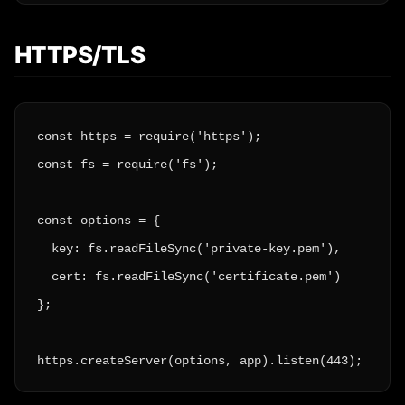
HTTPS/TLS
const https = require('https');

const fs = require('fs');

const options = {

  key: fs.readFileSync('private-key.pem'),

  cert: fs.readFileSync('certificate.pem')

};

https.createServer(options, app).listen(443);