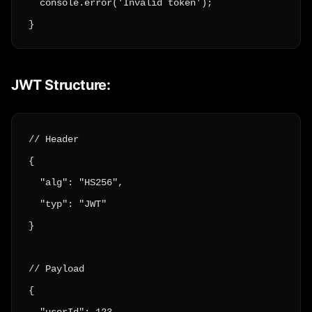
  console.error('Invalid token');

}
JWT Structure:
// Header

{

  "alg": "HS256",

  "typ": "JWT"

}

// Payload

{
