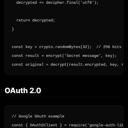
  decrypted += decipher.final('utf8');

  return decrypted;

}

const key = crypto.randomBytes(32);  // 256 bits

const result = encrypt('Secret message', key);

const original = decrypt(result.encrypted, key, re
OAuth 2.0
// Google OAuth example

const { OAuth2Client } = require('google-auth-libra