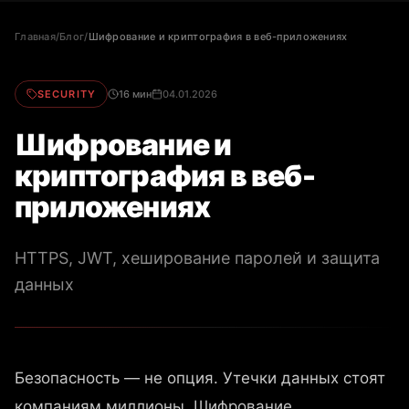
Главная
/
Блог
/
Шифрование и криптография в веб-приложениях
SECURITY
16 мин
04.01.2026
Шифрование и
криптография в веб-
приложениях
HTTPS, JWT, хеширование паролей и защита
данных
Безопасность — не опция. Утечки данных стоят
компаниям миллионы. Шифрование,