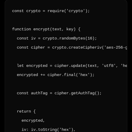
const crypto = require('crypto');

function encrypt(text, key) {

  const iv = crypto.randomBytes(16);

  const cipher = crypto.createCipheriv('aes-256-gcm
  let encrypted = cipher.update(text, 'utf8', 'hex'
  encrypted += cipher.final('hex');

  const authTag = cipher.getAuthTag();

  return {

    encrypted,

    iv: iv.toString('hex'),
