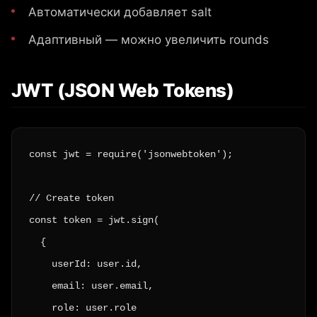
Автоматически добавляет salt
Адаптивный — можно увеличить rounds
JWT (JSON Web Tokens)
const jwt = require('jsonwebtoken');

// Create token

const token = jwt.sign(

  {

    userId: user.id,

    email: user.email,

    role: user.role
