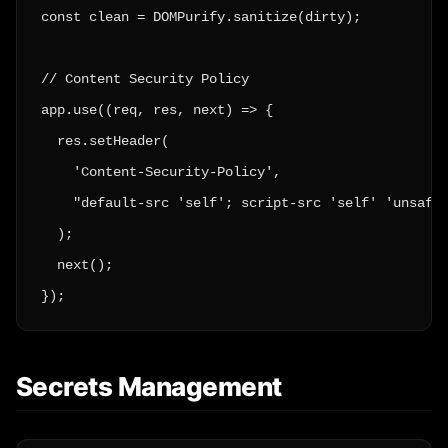
const clean = DOMPurify.sanitize(dirty);

// Content Security Policy

app.use((req, res, next) => {

  res.setHeader(

    'Content-Security-Policy',

    "default-src 'self'; script-src 'self' 'unsafe-
  );

  next();

});
Secrets Management