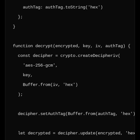
    authTag: authTag.toString('hex')

  };

}

function decrypt(encrypted, key, iv, authTag) {

  const decipher = crypto.createDecipheriv(

    'aes-256-gcm',

    key,

    Buffer.from(iv, 'hex')

  );

  decipher.setAuthTag(Buffer.from(authTag, 'hex'));
  let decrypted = decipher.update(encrypted, 'hex',