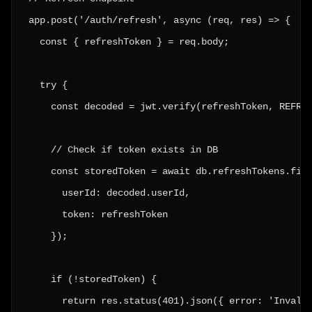
app.post('/auth/refresh', async (req, res) => {

  const { refreshToken } = req.body;

  try {

    const decoded = jwt.verify(refreshToken, REFRES
    // Check if token exists in DB

    const storedToken = await db.refreshTokens.find
      userId: decoded.userId,

      token: refreshToken

    });

    if (!storedToken) {

      return res.status(401).json({ error: 'Invalid