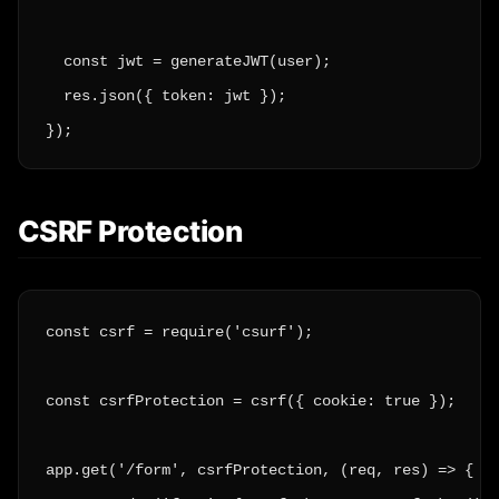
  const jwt = generateJWT(user);

  res.json({ token: jwt });

});
CSRF Protection
const csrf = require('csurf');

const csrfProtection = csrf({ cookie: true });

app.get('/form', csrfProtection, (req, res) => {
