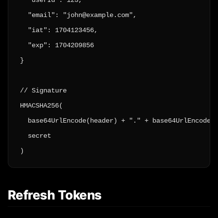
  "userId": 123,

  "email": "john@example.com",

  "iat": 1704123456,

  "exp": 1704209856

}

// Signature

HMACSHA256(

  base64UrlEncode(header) + "." + base64UrlEncode(p
  secret

)
Refresh Tokens