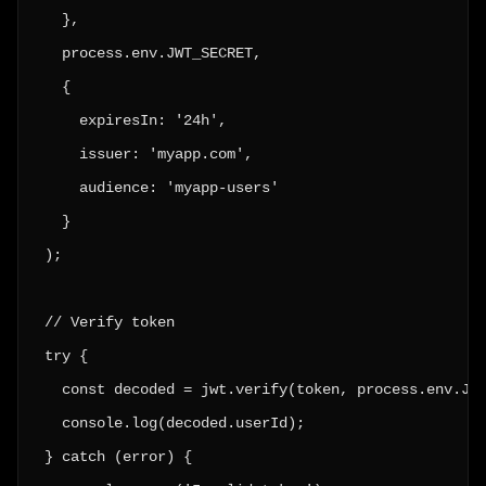
  },

  process.env.JWT_SECRET,

  {

    expiresIn: '24h',

    issuer: 'myapp.com',

    audience: 'myapp-users'

  }

);

// Verify token

try {

  const decoded = jwt.verify(token, process.env.JWT
  console.log(decoded.userId);

} catch (error) {
