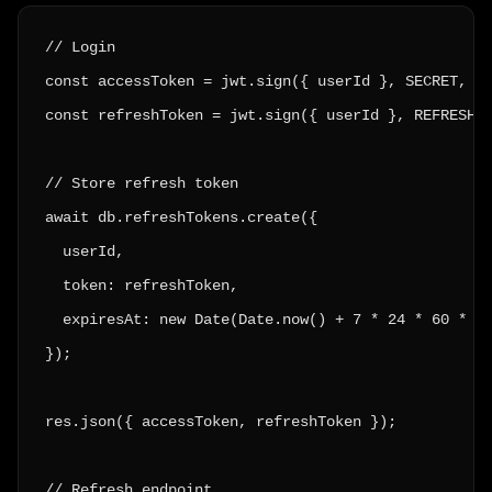
// Login

const accessToken = jwt.sign({ userId }, SECRET, { 
const refreshToken = jwt.sign({ userId }, REFRESH_S
// Store refresh token

await db.refreshTokens.create({

  userId,

  token: refreshToken,

  expiresAt: new Date(Date.now() + 7 * 24 * 60 * 60
});

res.json({ accessToken, refreshToken });

// Refresh endpoint
