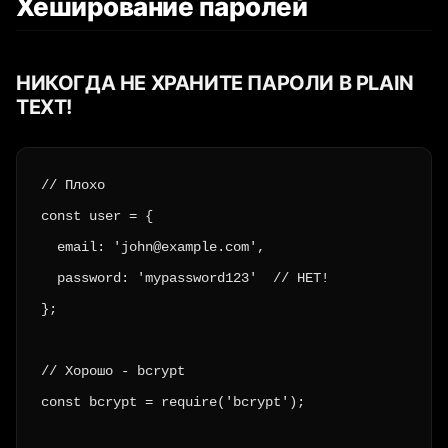
Хеширование паролей
НИКОГДА НЕ ХРАНИТЕ ПАРОЛИ В PLAIN
TEXT!
// Плохо

const user = {

  email: 'john@example.com',

  password: 'mypassword123'  // НЕТ!

};

// Хорошо - bcrypt

const bcrypt = require('bcrypt');
