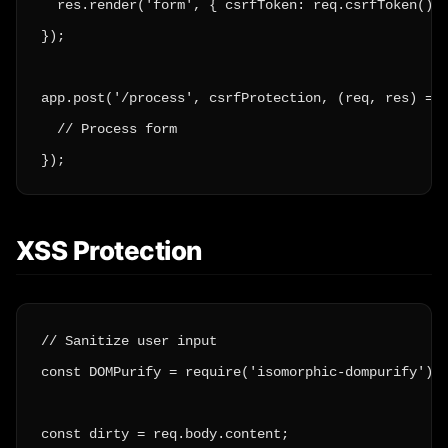
  res.render('form', { csrfToken: req.csrfToken() }
});

app.post('/process', csrfProtection, (req, res) => 
  // Process form

});
XSS Protection
// Sanitize user input

const DOMPurify = require('isomorphic-dompurify');

const dirty = req.body.content;
