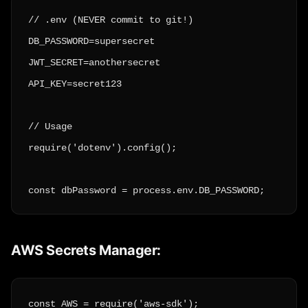
// .env (NEVER commit to git!)

DB_PASSWORD=supersecret

JWT_SECRET=anothersecret

API_KEY=secret123

// Usage

require('dotenv').config();

const dbPassword = process.env.DB_PASSWORD;
AWS Secrets Manager:
const AWS = require('aws-sdk');
