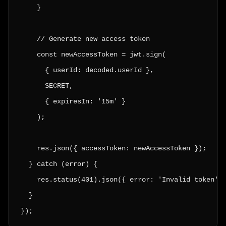
    }

    // Generate new access token

    const newAccessToken = jwt.sign(

      { userId: decoded.userId },

      SECRET,

      { expiresIn: '15m' }

    );

    res.json({ accessToken: newAccessToken });

  } catch (error) {

    res.status(401).json({ error: 'Invalid token' }
  }

});