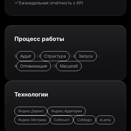
Еженедельная отчётность с KPI
Процесс работы
Аудит
Структура
Запуск
→
→
→
1
2
3
Оптимизация
Масштаб
→
4
5
Технологии
Яндекс.Директ
Яндекс.Аудитории
Яндекс.Метрика
Calltouch
CoMagic
eLama